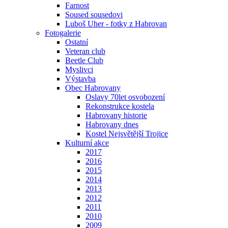
Farnost
Soused sousedovi
Luboš Uher - fotky z Habrovan
Fotogalerie
Ostatní
Veteran club
Beetle Club
Myslivci
Výstavba
Obec Habrovany
Oslavy 70let osvobození
Rekonstrukce kostela
Habrovany historie
Habrovany dnes
Kostel Nejsvětější Trojice
Kulturní akce
2017
2016
2015
2014
2013
2012
2011
2010
2009