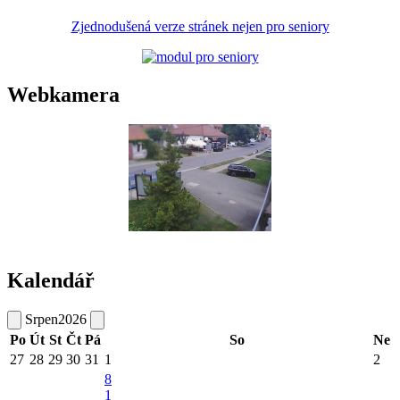
Zjednodušená verze stránek nejen pro seniory
Webkamera
Kalendář
Srpen
2026
Po
Út
St
Čt
Pá
So
Ne
27
28
29
30
31
1
2
8
1