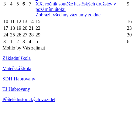
3
4
5
6
7
XX. ročník soutěže hasičských družstev v
9
požárním útoku
Zobrazit všechny záznamy ze dne
10
11
12
13
14
15
16
17
18
19
20
21
22
23
24
25
26
27
28
29
30
31
1
2
3
4
5
6
Mohlo by Vás zajímat
Základní škola
Mateřská škola
SDH Habrovany
TJ Habrovany
Přátelé historických vozidel