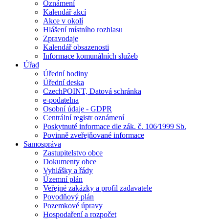
Oznámení
Kalendář akcí
Akce v okolí
Hlášení místního rozhlasu
Zpravodaje
Kalendář obsazenosti
Informace komunálních služeb
Úřad
Úřední hodiny
Úřední deska
CzechPOINT, Datová schránka
e-podatelna
Osobní údaje - GDPR
Centrální registr oznámení
Poskytnuté informace dle zák. č. 106⁄1999 Sb.
Povinně zveřejňované informace
Samospráva
Zastupitelstvo obce
Dokumenty obce
Vyhlášky a řády
Územní plán
Veřejné zakázky a profil zadavatele
Povodňový plán
Pozemkové úpravy
Hospodaření a rozpočet