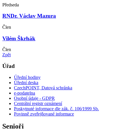
Předseda
RNDr. Václav Mazura
Člen
Vilém Škrhák
Člen
Zpět
Úřad
Úřední hodiny
Úřední deska
CzechPOINT, Datová schránka
e-podatelna
Osobní údaje - GDPR
Centrální registr oznámení
Poskytnuté informace dle zák. č. 106⁄1999 Sb.
Povinně zveřejňované informace
Senioři