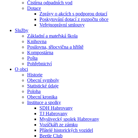
Čistírna odpadních vod
Dotace
Zprávy o akcích s podporou dotací
Poskytování dotací z rozpočtu obce
Veřejnoprávní smlouvy
Služby
Základní a mateřská škola
Knihovna
Posilovna, tělocvična a hřiště
Kompostárna
Pošta
Pohřebnictví
O obci
Historie
Obecní symboly
Statistické údaje
Poloha
Obecní kronika
Instituce a spolky
SDH Habrovany
TJ Habrovany
Myslivecký spolek Habrovany
Vozíčkáři ze zámku
Přátelé historických vozidel
Beetle Club