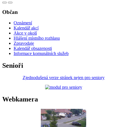
Občan
Oznámení
Kalendář akcí
Akce v okolí
Hlášení místního rozhlasu
Zpravodaje
Kalendář obsazenosti
Informace komunálních služeb
Senioři
Zjednodušená verze stránek nejen pro seniory
Webkamera