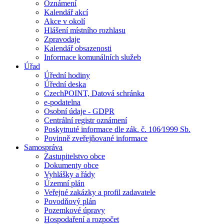
Oznámení
Kalendář akcí
Akce v okolí
Hlášení místního rozhlasu
Zpravodaje
Kalendář obsazenosti
Informace komunálních služeb
Úřad
Úřední hodiny
Úřední deska
CzechPOINT, Datová schránka
e-podatelna
Osobní údaje - GDPR
Centrální registr oznámení
Poskytnuté informace dle zák. č. 106⁄1999 Sb.
Povinně zveřejňované informace
Samospráva
Zastupitelstvo obce
Dokumenty obce
Vyhlášky a řády
Územní plán
Veřejné zakázky a profil zadavatele
Povodňový plán
Pozemkové úpravy
Hospodaření a rozpočet