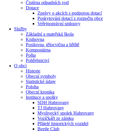
Čistírna odpadních vod
Dotace
Zprávy o akcích s podporou dotací
Poskytování dotací z rozpočtu obce
Veřejnoprávní smlouvy
Služby
Základní a mateřská škola
Knihovna
Posilovna, tělocvična a hřiště
Kompostárna
Pošta
Pohřebnictví
O obci
Historie
Obecní symboly
Statistické údaje
Poloha
Obecní kronika
Instituce a spolky
SDH Habrovany
TJ Habrovany
Myslivecký spolek Habrovany
Vozíčkáři ze zámku
Přátelé historických vozidel
Beetle Club