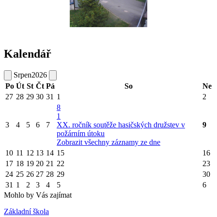
Kalendář
Srpen
2026
Po
Út
St
Čt
Pá
So
Ne
27
28
29
30
31
1
2
8
1
3
4
5
6
7
XX. ročník soutěže hasičských družstev v
9
požárním útoku
Zobrazit všechny záznamy ze dne
10
11
12
13
14
15
16
17
18
19
20
21
22
23
24
25
26
27
28
29
30
31
1
2
3
4
5
6
Mohlo by Vás zajímat
Základní škola