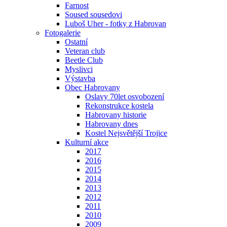
Farnost
Soused sousedovi
Luboš Uher - fotky z Habrovan
Fotogalerie
Ostatní
Veteran club
Beetle Club
Myslivci
Výstavba
Obec Habrovany
Oslavy 70let osvobození
Rekonstrukce kostela
Habrovany historie
Habrovany dnes
Kostel Nejsvětější Trojice
Kulturní akce
2017
2016
2015
2014
2013
2012
2011
2010
2009