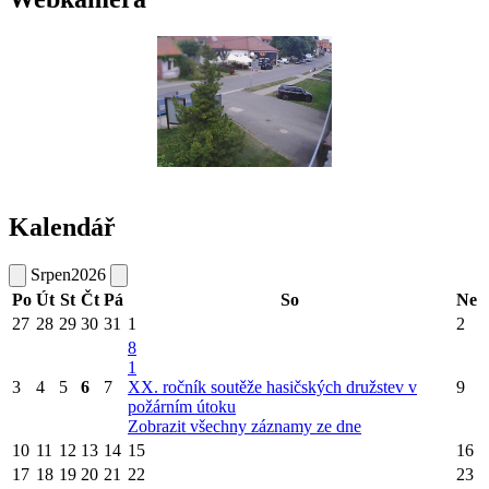
Kalendář
Srpen
2026
Po
Út
St
Čt
Pá
So
Ne
27
28
29
30
31
1
2
8
1
3
4
5
6
7
XX. ročník soutěže hasičských družstev v
9
požárním útoku
Zobrazit všechny záznamy ze dne
10
11
12
13
14
15
16
17
18
19
20
21
22
23