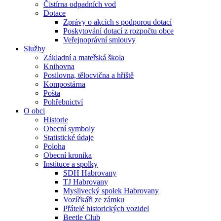
Čistírna odpadních vod
Dotace
Zprávy o akcích s podporou dotací
Poskytování dotací z rozpočtu obce
Veřejnoprávní smlouvy
Služby
Základní a mateřská škola
Knihovna
Posilovna, tělocvična a hřiště
Kompostárna
Pošta
Pohřebnictví
O obci
Historie
Obecní symboly
Statistické údaje
Poloha
Obecní kronika
Instituce a spolky
SDH Habrovany
TJ Habrovany
Myslivecký spolek Habrovany
Vozíčkáři ze zámku
Přátelé historických vozidel
Beetle Club