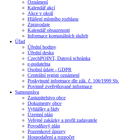
Oznámení
Kalendář akcí
Akce v okolí
Hlášení místního rozhlasu
Zpravodaje
Kalendář obsazenosti
Informace komunálních služeb
Úřad
Úřední hodiny
Úřední deska
CzechPOINT, Datová schránka
e-podatelna
Osobní údaje - GDPR
Centrální registr oznámení
Poskytnuté informace dle zák. č. 106⁄1999 Sb.
Povinně zveřejňované informace
Samospráva
Zastupitelstvo obce
Dokumenty obce
Vyhlášky a řády
Územní plán
Veřejné zakázky a profil zadavatele
Povodňový plán
Pozemkové úpravy
Hospodaření a rozpočet