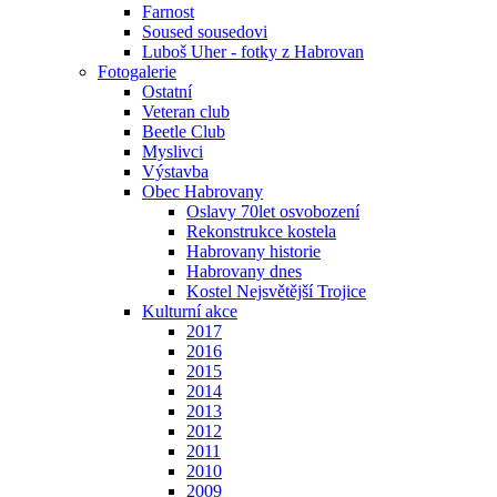
Farnost
Soused sousedovi
Luboš Uher - fotky z Habrovan
Fotogalerie
Ostatní
Veteran club
Beetle Club
Myslivci
Výstavba
Obec Habrovany
Oslavy 70let osvobození
Rekonstrukce kostela
Habrovany historie
Habrovany dnes
Kostel Nejsvětější Trojice
Kulturní akce
2017
2016
2015
2014
2013
2012
2011
2010
2009