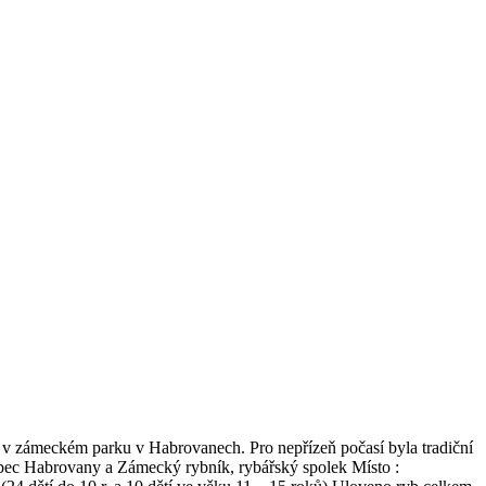
u v zámeckém parku v Habrovanech. Pro nepřízeň počasí byla tradiční
Obec Habrovany a Zámecký rybník, rybářský spolek Místo :