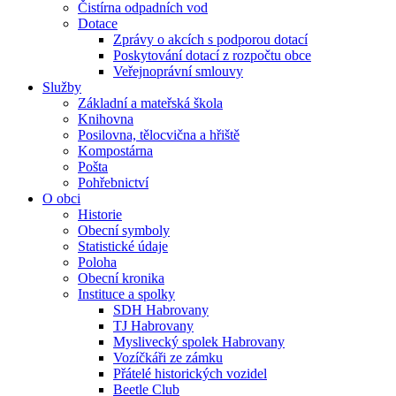
Čistírna odpadních vod
Dotace
Zprávy o akcích s podporou dotací
Poskytování dotací z rozpočtu obce
Veřejnoprávní smlouvy
Služby
Základní a mateřská škola
Knihovna
Posilovna, tělocvična a hřiště
Kompostárna
Pošta
Pohřebnictví
O obci
Historie
Obecní symboly
Statistické údaje
Poloha
Obecní kronika
Instituce a spolky
SDH Habrovany
TJ Habrovany
Myslivecký spolek Habrovany
Vozíčkáři ze zámku
Přátelé historických vozidel
Beetle Club