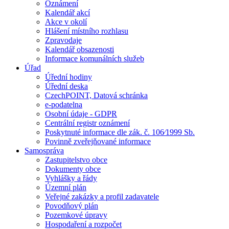
Oznámení
Kalendář akcí
Akce v okolí
Hlášení místního rozhlasu
Zpravodaje
Kalendář obsazenosti
Informace komunálních služeb
Úřad
Úřední hodiny
Úřední deska
CzechPOINT, Datová schránka
e-podatelna
Osobní údaje - GDPR
Centrální registr oznámení
Poskytnuté informace dle zák. č. 106⁄1999 Sb.
Povinně zveřejňované informace
Samospráva
Zastupitelstvo obce
Dokumenty obce
Vyhlášky a řády
Územní plán
Veřejné zakázky a profil zadavatele
Povodňový plán
Pozemkové úpravy
Hospodaření a rozpočet