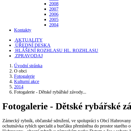
2008
2007
2006
2005
2004
Kontakty
AKTUALITY
ÚŘEDNÍ DESKA
HLÁŠENÍ ROZHLASU
HL. ROZHLASU
ZPRAVODAJ
Úvodní stránka
O obci
Fotogalerie
Kulturní akce
2014
Fotogalerie - Dětské rybářské závody...
Fotogalerie - Dětské rybářské z
Zámecký rybník, občanské sdružení, ve spolupráci s Obcí Habrovany 
ochutnávka rybích specialit a burčáku přemístěna do prostor staréh