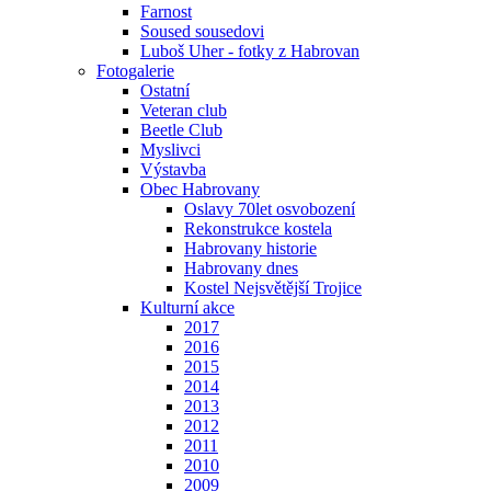
Farnost
Soused sousedovi
Luboš Uher - fotky z Habrovan
Fotogalerie
Ostatní
Veteran club
Beetle Club
Myslivci
Výstavba
Obec Habrovany
Oslavy 70let osvobození
Rekonstrukce kostela
Habrovany historie
Habrovany dnes
Kostel Nejsvětější Trojice
Kulturní akce
2017
2016
2015
2014
2013
2012
2011
2010
2009