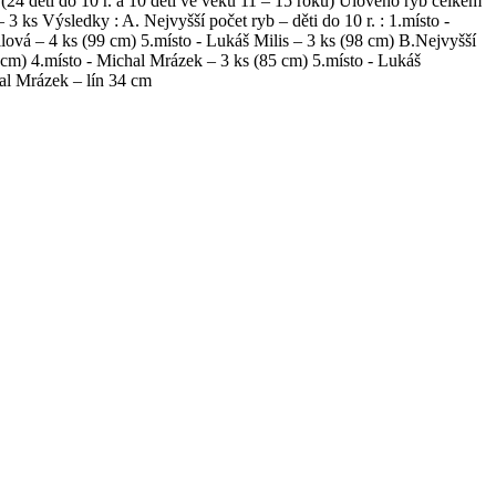
24 dětí do 10 r. a 10 dětí ve věku 11 – 15 roků) Uloveno ryb celkem
– 3 ks Výsledky : A. Nejvyšší počet ryb – děti do 10 r. : 1.místo -
lová – 4 ks (99 cm) 5.místo - Lukáš Milis – 3 ks (98 cm) B.Nejvyšší
4 cm) 4.místo - Michal Mrázek – 3 ks (85 cm) 5.místo - Lukáš
al Mrázek – lín 34 cm