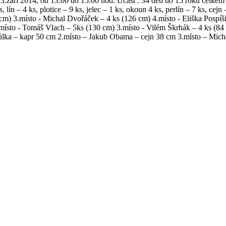
září 2014, od 13.00 do 15.00 hod. Účast : 34 dětí do 15 roků celkem (
lín – 4 ks, plotice – 9 ks, jelec – 1 ks, okoun 4 ks, perlín – 7 ks, cejn 
m) 3.místo - Michal Dvořáček – 4 ks (126 cm) 4.místo - Eliška Pospíši
 2.místo - Tomáš Vlach – 5ks (130 cm) 3.místo - Vilém Škrhák – 4 ks (8
Hůlka – kapr 50 cm 2.místo – Jakub Obama – cejn 38 cm 3.místo – Mich