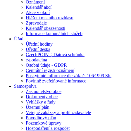
Oznámení
Kalendář akcí
Akce v okolí
Hlášení místního rozhlasu
Zpravodaje
Kalendář obsazenosti
Informace komunálních služeb
Úřad
Úřední hodiny
Úřední deska
CzechPOINT, Datová schránka
e-podatelna
Osobní údaje - GDPR
Centrální registr oznámení
Poskytnuté informace dle zák. č. 106⁄1999 Sb.
Povinně zveřejňované informace
Samospráva
Zastupitelstvo obce
Dokumenty obce
Vyhlášky a řády
Územní plán
Veřejné zakázky a profil zadavatele
Povodňový plán
Pozemkové úpravy
Hospodaření a rozpočet