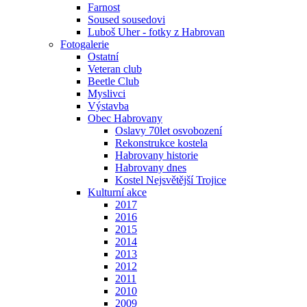
Farnost
Soused sousedovi
Luboš Uher - fotky z Habrovan
Fotogalerie
Ostatní
Veteran club
Beetle Club
Myslivci
Výstavba
Obec Habrovany
Oslavy 70let osvobození
Rekonstrukce kostela
Habrovany historie
Habrovany dnes
Kostel Nejsvětější Trojice
Kulturní akce
2017
2016
2015
2014
2013
2012
2011
2010
2009