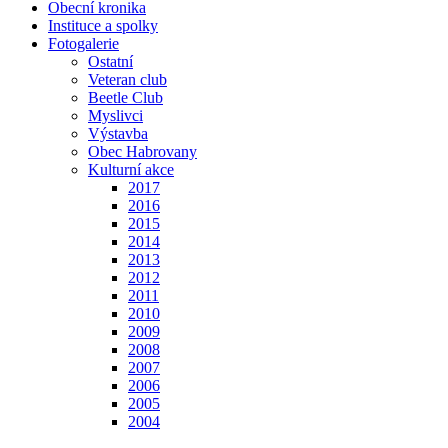
Obecní kronika
Instituce a spolky
Fotogalerie
Ostatní
Veteran club
Beetle Club
Myslivci
Výstavba
Obec Habrovany
Kulturní akce
2017
2016
2015
2014
2013
2012
2011
2010
2009
2008
2007
2006
2005
2004