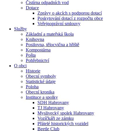
Čistírna odpadních vod
Dotace
Zprávy o akcích s podporou dotací
Poskytování dotací z rozpočtu obce
Veřejnoprávní smlouvy
Služby
Základní a mateřská škola
Knihovna
Posilovna, tělocvična a hřiště
Kompostárna
Pošta
Pohřebnictví
O obci
Historie
Obecní symboly
Statistické údaje
Poloha
Obecní kronika
Instituce a spolky
SDH Habrovany
TJ Habrovany
Myslivecký spolek Habrovany
Vozíčkáři ze zámku
Přátelé historických vozidel
Beetle Club