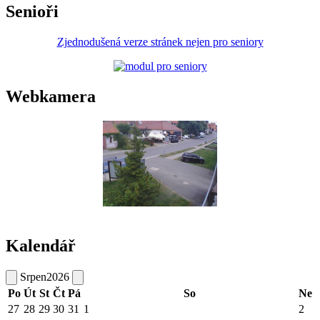
Senioři
Zjednodušená verze stránek nejen pro seniory
Webkamera
Kalendář
Srpen
2026
Po
Út
St
Čt
Pá
So
Ne
27
28
29
30
31
1
2