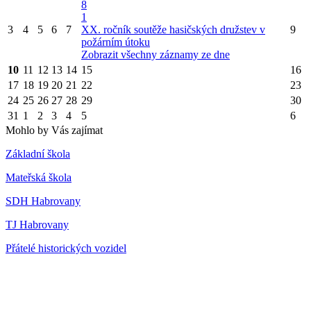
8
1
3
4
5
6
7
XX. ročník soutěže hasičských družstev v
9
požárním útoku
Zobrazit všechny záznamy ze dne
10
11
12
13
14
15
16
17
18
19
20
21
22
23
24
25
26
27
28
29
30
31
1
2
3
4
5
6
Mohlo by Vás zajímat
Základní škola
Mateřská škola
SDH Habrovany
TJ Habrovany
Přátelé historických vozidel