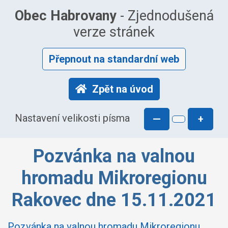
Obec Habrovany
- Zjednodušená
verze stránek
Přepnout na standardní web
Zpět na úvod
Nastavení velikosti písma
—
+
Pozvánka na valnou
hromadu Mikroregionu
Rakovec dne 15.11.2021
Pozvánka na valnou hromadu Mikroregionu