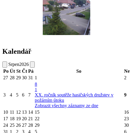
Kalendář
Srpen
2026
Po
Út
St
Čt
Pá
So
Ne
27
28
29
30
31
1
2
8
1
3
4
5
6
7
XX. ročník soutěže hasičských družstev v
9
požárním útoku
Zobrazit všechny záznamy ze dne
10
11
12
13
14
15
16
17
18
19
20
21
22
23
24
25
26
27
28
29
30
31
1
2
3
4
5
6