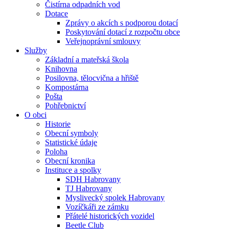
Čistírna odpadních vod
Dotace
Zprávy o akcích s podporou dotací
Poskytování dotací z rozpočtu obce
Veřejnoprávní smlouvy
Služby
Základní a mateřská škola
Knihovna
Posilovna, tělocvična a hřiště
Kompostárna
Pošta
Pohřebnictví
O obci
Historie
Obecní symboly
Statistické údaje
Poloha
Obecní kronika
Instituce a spolky
SDH Habrovany
TJ Habrovany
Myslivecký spolek Habrovany
Vozíčkáři ze zámku
Přátelé historických vozidel
Beetle Club