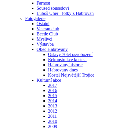
Farnost
Soused sousedovi
Luboš Uher - fotky z Habrovan
Fotogalerie
Ostatní
Veteran club
Beetle Club
Myslivci
Výstavba
Obec Habrovany
Oslavy 70let osvobození
Rekonstrukce kostela
Habrovany historie
Habrovany dnes
Kostel Nejsvětější Trojice
Kulturní akce
2017
2016
2015
2014
2013
2012
2011
2010
2009