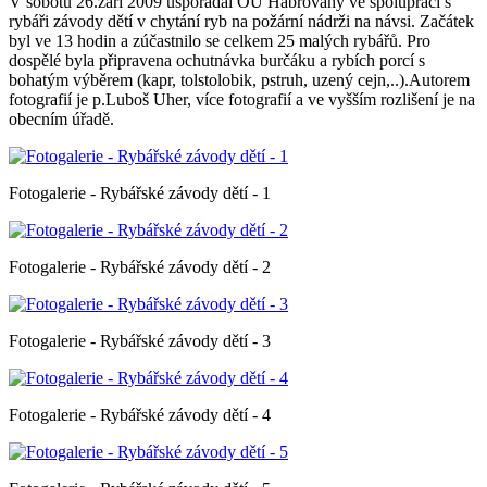
V sobotu 26.září 2009 uspořádal OÚ Habrovany ve spolupráci s
rybáři závody dětí v chytání ryb na požární nádrži na návsi. Začátek
byl ve 13 hodin a zúčastnilo se celkem 25 malých rybářů. Pro
dospělé byla připravena ochutnávka burčáku a rybích porcí s
bohatým výběrem (kapr, tolstolobik, pstruh, uzený cejn,..).Autorem
fotografií je p.Luboš Uher, více fotografií a ve vyšším rozlišení je na
obecním úřadě.
Fotogalerie - Rybářské závody dětí - 1
Fotogalerie - Rybářské závody dětí - 2
Fotogalerie - Rybářské závody dětí - 3
Fotogalerie - Rybářské závody dětí - 4