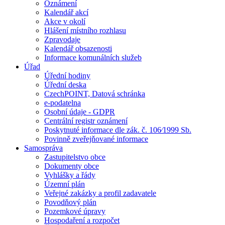
Oznámení
Kalendář akcí
Akce v okolí
Hlášení místního rozhlasu
Zpravodaje
Kalendář obsazenosti
Informace komunálních služeb
Úřad
Úřední hodiny
Úřední deska
CzechPOINT, Datová schránka
e-podatelna
Osobní údaje - GDPR
Centrální registr oznámení
Poskytnuté informace dle zák. č. 106⁄1999 Sb.
Povinně zveřejňované informace
Samospráva
Zastupitelstvo obce
Dokumenty obce
Vyhlášky a řády
Územní plán
Veřejné zakázky a profil zadavatele
Povodňový plán
Pozemkové úpravy
Hospodaření a rozpočet